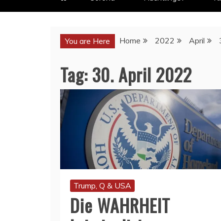
Home
2022
April
You are Here
Tag:
30. April 2022
Trump, Q & USA
Die WAHRHEIT