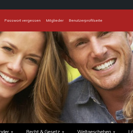
Passwort vergessen
Mitglieder
Benutzerprofilseite
nder
Recht & Gesetz
Weltgeschehen
L