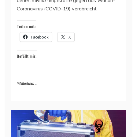
denen mRNA-Impfstoffe gegen das Wuhan-
Coronavirus (COVID-19) verabreicht
Teilen mit:
Facebook
X
Gefällt mir:
Weiterlesen ...