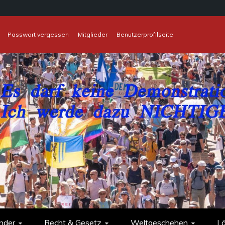
Passwort vergessen
Mitglieder
Benutzerprofilseite
nder
Recht & Gesetz
Weltgeschehen
L