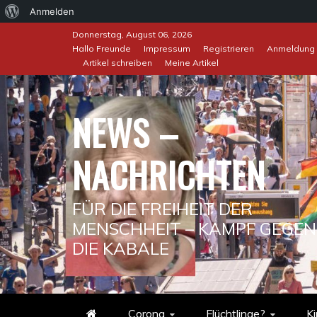
Über
Anmelden
Skip
WordPress
Donnerstag, August 06, 2026
to
Hallo Freunde
Impressum
Registrieren
Anmeldung
Artikel schreiben
Meine Artikel
content
NEWS –
NACHRICHTEN
FÜR DIE FREIHEIT DER
MENSCHHEIT – KAMPF GEGEN
DIE KABALE
Corona
Flüchtlinge?
Ki