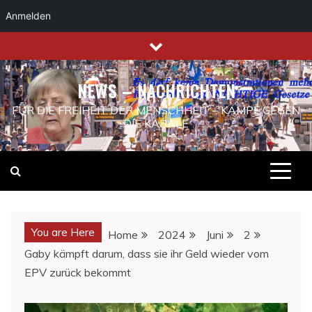
Anmelden
Skip
to
content
NEWS – NACHRICHTEN
FÜR DIE FREIHEIT DER MENSCHHEIT – KAMPF GEGEN
DIE KABALE
You are Here
Home
2024
Juni
2
Gaby kämpft darum, dass sie ihr Geld wieder vom
EPV zurück bekommt