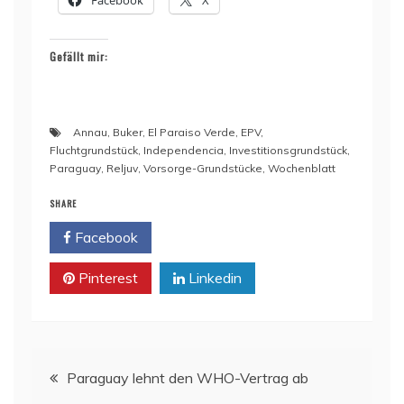
Facebook
X
Gefällt mir:
Annau
,
Buker
,
El Paraiso Verde
,
EPV
,
Fluchtgrundstück
,
Independencia
,
Investitionsgrundstück
,
Paraguay
,
Reljuv
,
Vorsorge-Grundstücke
,
Wochenblatt
SHARE
Facebook
Twitter
Pinterest
Linkedin
Beitragsnavigation
Paraguay lehnt den WHO-Vertrag ab