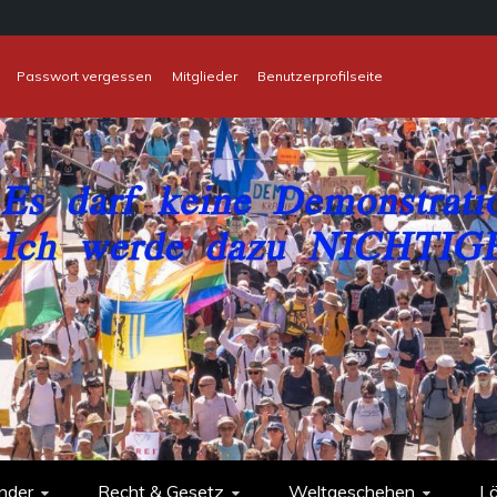
Passwort vergessen
Mitglieder
Benutzerprofilseite
nder
Recht & Gesetz
Weltgeschehen
L