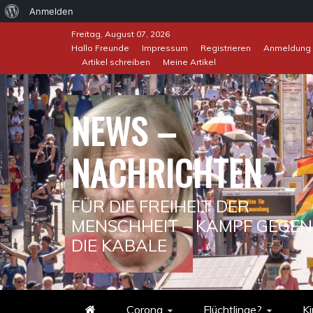
Über
Anmelden
Skip
WordPress
Freitag, August 07, 2026
to
Hallo Freunde
Impressum
Registrieren
Anmeldung
Artikel schreiben
Meine Artikel
content
NEWS –
NACHRICHTEN
FÜR DIE FREIHEIT DER
MENSCHHEIT – KAMPF GEGEN
DIE KABALE
Corona
Flüchtlinge?
Ki