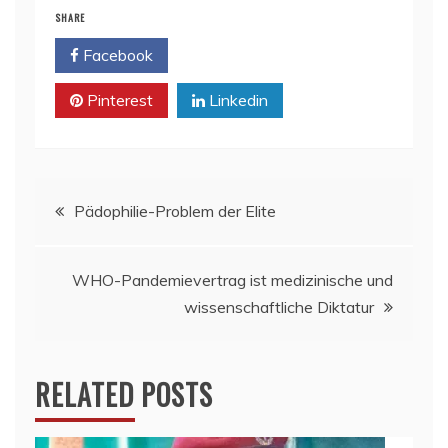
SHARE
Facebook
Twitter
Pinterest
Linkedin
Beitragsnavigation
Pädophilie-Problem der Elite
WHO-Pandemievertrag ist medizinische und
wissenschaftliche Diktatur
RELATED POSTS