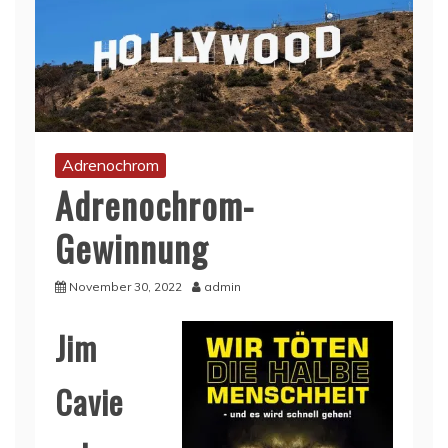
Adrenochrom
Adrenochrom-
Gewinnung
November 30, 2022
admin
Jim
Cavie