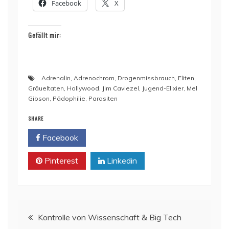
Facebook
X
Gefällt mir:
Adrenalin
,
Adrenochrom
,
Drogenmissbrauch
,
Eliten
,
Gräueltaten
,
Hollywood
,
Jim Caviezel
,
Jugend-Elixier
,
Mel
Gibson
,
Pädophilie
,
Parasiten
SHARE
Facebook
Twitter
Pinterest
Linkedin
Beitragsnavigation
Kontrolle von Wissenschaft & Big Tech