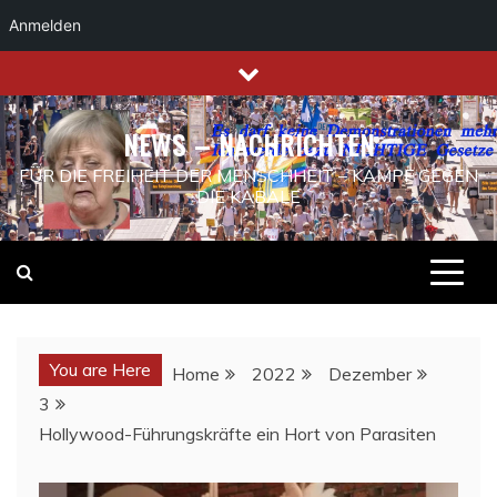
Anmelden
Skip
to
content
NEWS – NACHRICHTEN
FÜR DIE FREIHEIT DER MENSCHHEIT – KAMPF GEGEN
DIE KABALE
You are Here
Home
2022
Dezember
3
Hollywood-Führungskräfte ein Hort von Parasiten