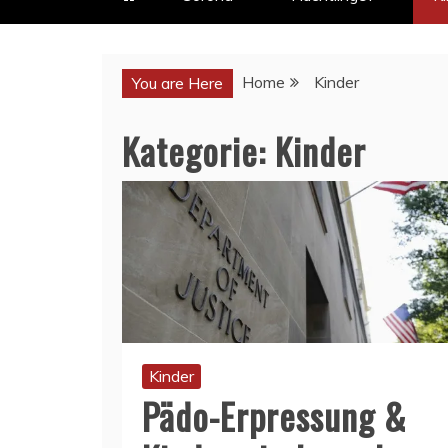
Home
Kinder
You are Here
Kategorie:
Kinder
Kinder
Pädo-Erpressung &