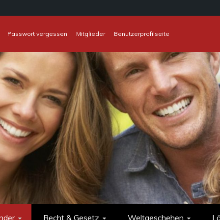
Passwort vergessen
Mitglieder
Benutzerprofilseite
nder
Recht & Gesetz
Weltgeschehen
L