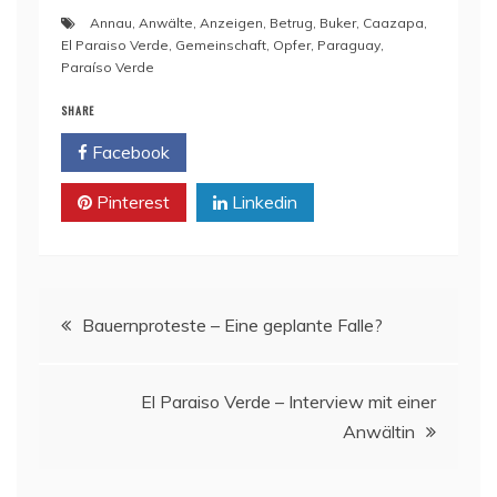
Annau
,
Anwälte
,
Anzeigen
,
Betrug
,
Buker
,
Caazapa
,
El Paraiso Verde
,
Gemeinschaft
,
Opfer
,
Paraguay
,
Paraíso Verde
SHARE
Facebook
Twitter
Pinterest
Linkedin
Beitragsnavigation
Bauernproteste – Eine geplante Falle?
El Paraiso Verde – Interview mit einer
Anwältin