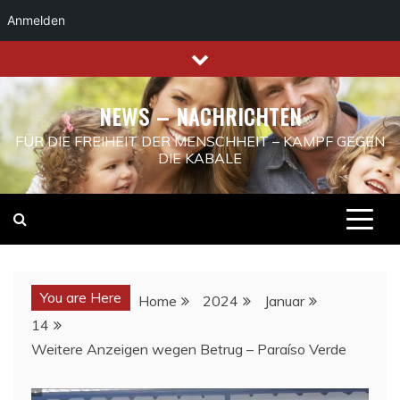
Anmelden
Skip
to
content
NEWS – NACHRICHTEN
FÜR DIE FREIHEIT DER MENSCHHEIT – KAMPF GEGEN
DIE KABALE
You are Here
Home
2024
Januar
14
Weitere Anzeigen wegen Betrug – Paraíso Verde