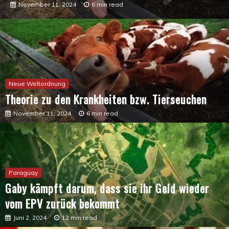
Juni 2, 2024
12 min read
Neue Weltordnung
Theorie zu den Krankheiten bzw. Tierseuchen
November 11, 2024
6 min read
Paraguay
Gaby kämpft darum, dass sie ihr Geld wieder
vom EPV zurück bekommt
Juni 2, 2024
12 min read