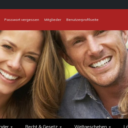
Passwort vergessen
Mitglieder
Benutzerprofilseite
nder
Recht & Gesetz
Weltgeschehen
L