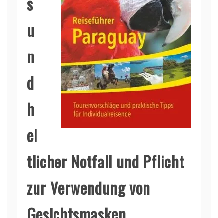
s
u
n
d
h
ei
tlicher Notfall und Pflicht
zur Verwendung von
Gesichtsmasken