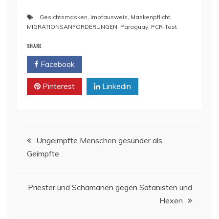
Gesichtsmasken
,
Impfausweis
,
Maskenpflicht
,
MIGRATIONSANFORDERUNGEN
,
Paraguay
,
PCR-Test
SHARE
Facebook
Twitter
Pinterest
Linkedin
Beitragsnavigation
Ungeimpfte Menschen gesünder als
Geimpfte
Priester und Schamanen gegen Satanisten und
Hexen