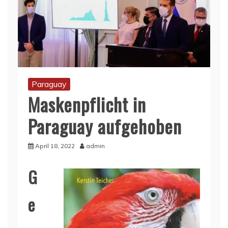
Paraguay
Maskenpflicht in
Paraguay aufgehoben
April 18, 2022
admin
G
e