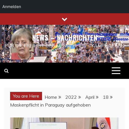
Anmelden
Skip
to
content
NEWS – NACHRICHTEN
FÜR DIE FREIHEIT DER MENSCHHEIT – KAMPF GEGEN
DIE KABALE
You are Here
Home
2022
April
18
Maskenpflicht in Paraguay aufgehoben