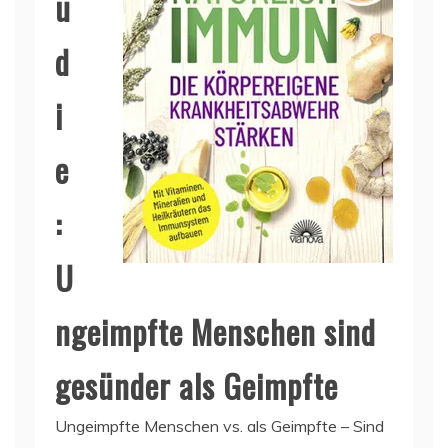
u
d
i
e
:
U
ngeimpfte Menschen sind
gesünder als Geimpfte
Ungeimpfte Menschen vs. als Geimpfte – Sind