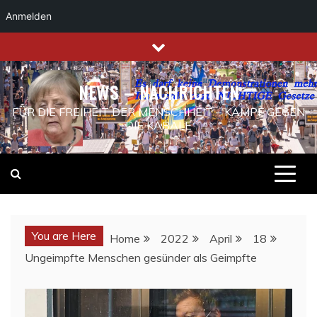
Anmelden
Skip
to
content
NEWS – NACHRICHTEN
FÜR DIE FREIHEIT DER MENSCHHEIT – KAMPF GEGEN
DIE KABALE
You are Here
Home
2022
April
18
Ungeimpfte Menschen gesünder als Geimpfte