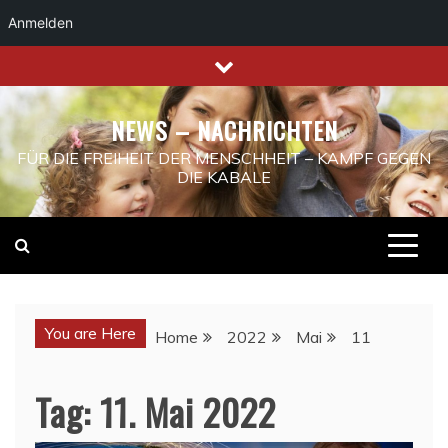
Anmelden
Skip
to
content
NEWS – NACHRICHTEN
FÜR DIE FREIHEIT DER MENSCHHEIT – KAMPF GEGEN
DIE KABALE
You are Here
Home
2022
Mai
11
Tag:
11. Mai 2022