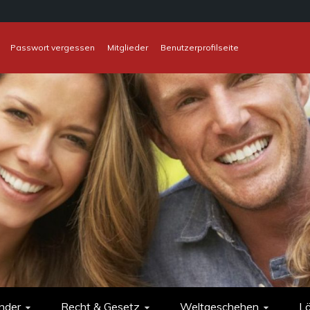
Passwort vergessen
Mitglieder
Benutzerprofilseite
nder
Recht & Gesetz
Weltgeschehen
L