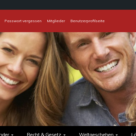
Passwort vergessen
Mitglieder
Benutzerprofilseite
nder
Recht & Gesetz
Weltgeschehen
L