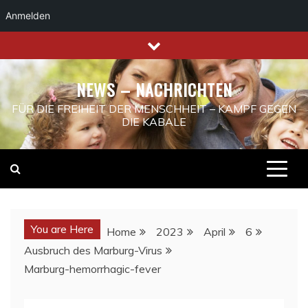
Anmelden
Skip
to
content
NEWS – NACHRICHTEN
FÜR DIE FREIHEIT DER MENSCHHEIT – KAMPF GEGEN
DIE KABALE
You are Here
Home
2023
April
6
Ausbruch des Marburg-Virus
Marburg-hemorrhagic-fever