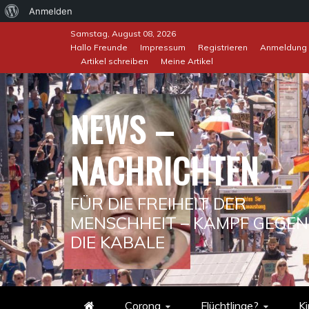
Über
Anmelden
Skip
WordPress
Samstag, August 08, 2026
to
Hallo Freunde
Impressum
Registrieren
Anmeldung
Artikel schreiben
Meine Artikel
content
NEWS –
NACHRICHTEN
FÜR DIE FREIHEIT DER
MENSCHHEIT – KAMPF GEGEN
DIE KABALE
Corona
Flüchtlinge?
Ki