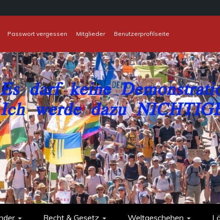
Passwort vergessen
Mitglieder
Benutzerprofilseite
nder
Recht & Gesetz
Weltgeschehen
L