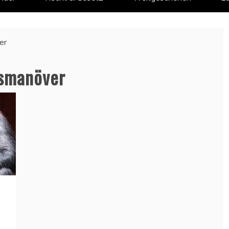
er
smanöver