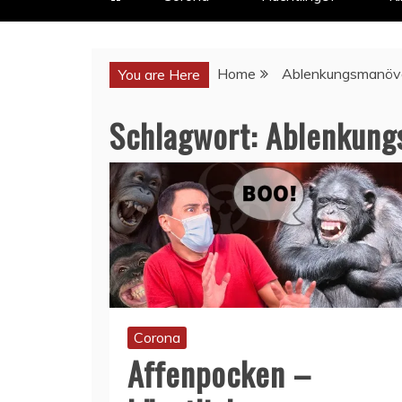
Home
Ablenkungsmanöv
You are Here
Schlagwort:
Ablenkung
Corona
Affenpocken –