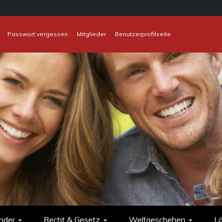
Passwort vergessen
Mitglieder
Benutzerprofilseite
nder
Recht & Gesetz
Weltgeschehen
L