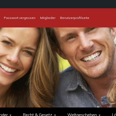
Passwort vergessen
Mitglieder
Benutzerprofilseite
nder
Recht & Gesetz
Weltgeschehen
L