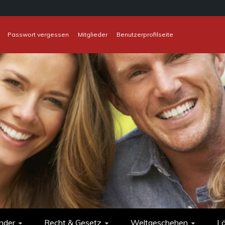
Passwort vergessen
Mitglieder
Benutzerprofilseite
nder
Recht & Gesetz
Weltgeschehen
L