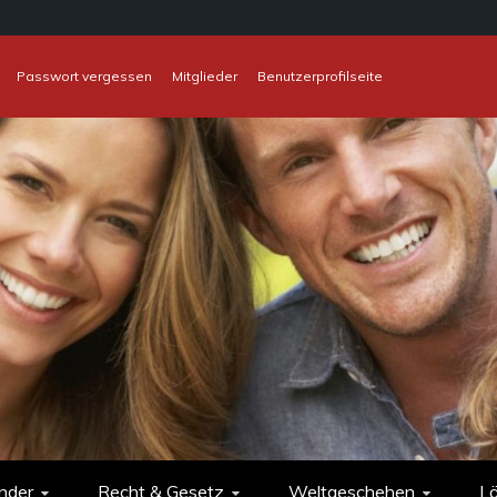
Passwort vergessen
Mitglieder
Benutzerprofilseite
nder
Recht & Gesetz
Weltgeschehen
L