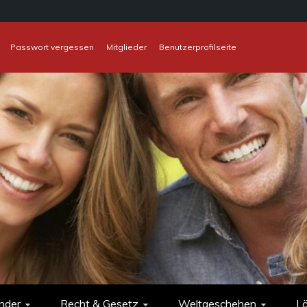
Passwort vergessen
Mitglieder
Benutzerprofilseite
nder
Recht & Gesetz
Weltgeschehen
L