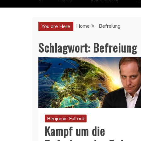
Home
Befreiung
You are Here
Schlagwort:
Befreiung
Benjamin Fulford
Kampf um die