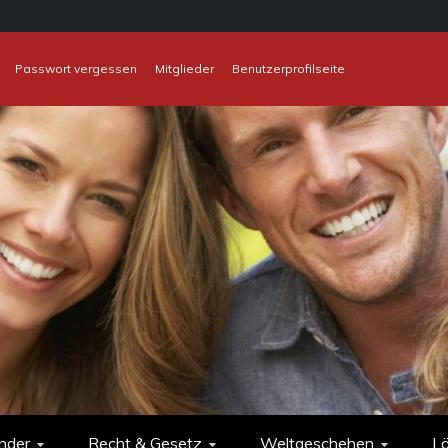
Passwort vergessen
Mitglieder
Benutzerprofilseite
nder
Recht & Gesetz
Weltgeschehen
L