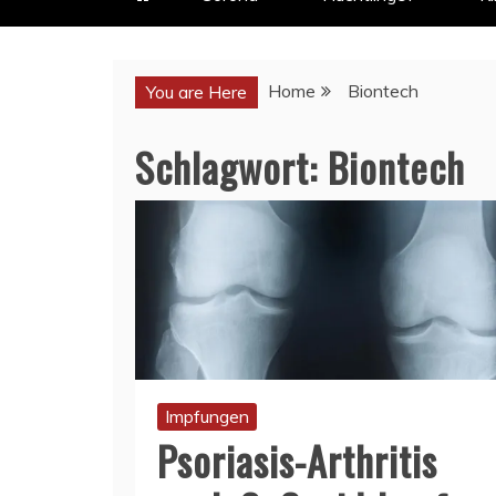
Home
Biontech
You are Here
Schlagwort:
Biontech
Impfungen
Psoriasis-Arthritis