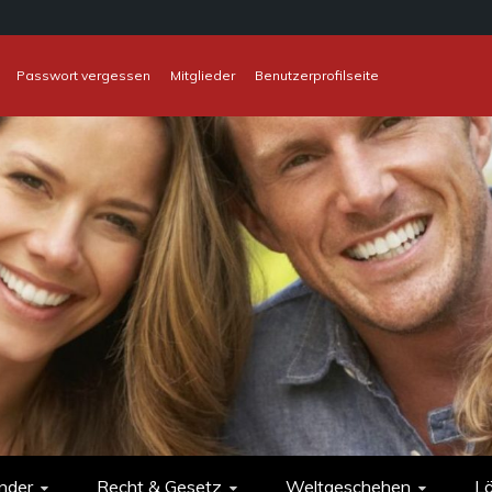
Passwort vergessen
Mitglieder
Benutzerprofilseite
nder
Recht & Gesetz
Weltgeschehen
L