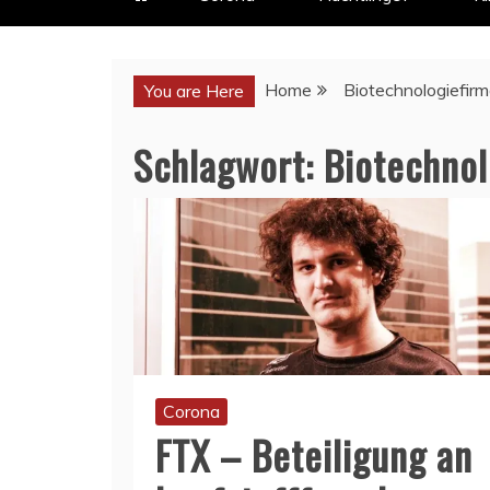
Home
Biotechnologiefir
You are Here
Schlagwort:
Biotechnol
Corona
FTX – Beteiligung an