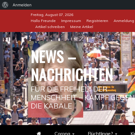
Über
Anmelden
Skip
WordPress
Freitag, August 07, 2026
to
Hallo Freunde
Impressum
Registrieren
Anmeldung
Artikel schreiben
Meine Artikel
content
NEWS –
NACHRICHTEN
FÜR DIE FREIHEIT DER
MENSCHHEIT – KAMPF GEGEN
DIE KABALE
Corona
Flüchtlinge?
Ki