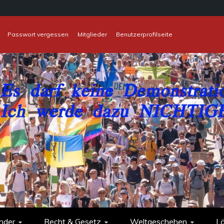
Passwort vergessen
Mitglieder
Benutzerprofilseite
nder
Recht & Gesetz
Weltgeschehen
L