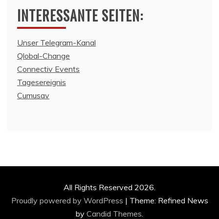
INTERESSANTE SEITEN:
Unser Telegram-Kanal
Qlobal-Change
Connectiv Events
Tagesereignis
Cumusav
All Rights Reserved 2026.
Proudly powered by WordPress
|
Theme: Refined News
by
Candid Themes
.