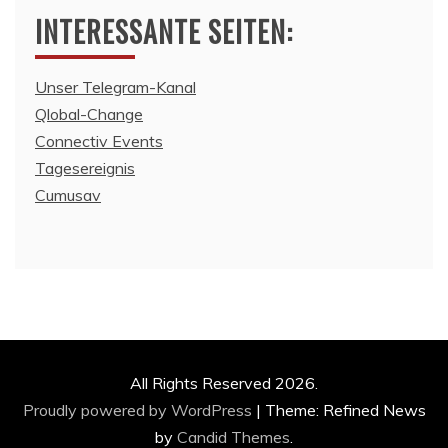
INTERESSANTE SEITEN:
Unser Telegram-Kanal
Qlobal-Change
Connectiv Events
Tagesereignis
Cumusav
All Rights Reserved 2026.
Proudly powered by WordPress
|
Theme: Refined News
by
Candid Themes
.