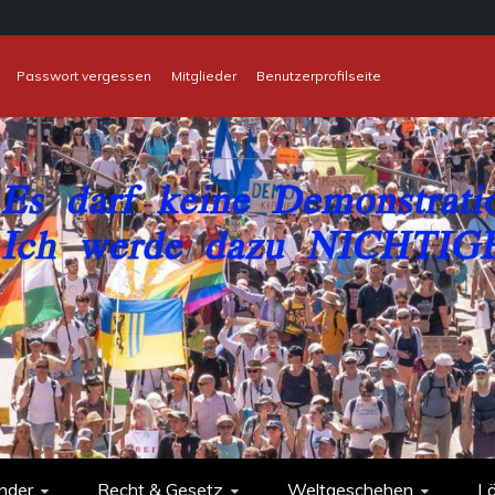
Passwort vergessen
Mitglieder
Benutzerprofilseite
nder
Recht & Gesetz
Weltgeschehen
L