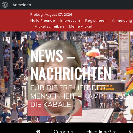
Über
Anmelden
Skip
WordPress
Freitag, August 07, 2026
to
Hallo Freunde
Impressum
Registrieren
Anmeldung
Artikel schreiben
Meine Artikel
content
NEWS –
NACHRICHTEN
FÜR DIE FREIHEIT DER
MENSCHHEIT – KAMPF GEGEN
DIE KABALE
Corona
Flüchtlinge?
Ki