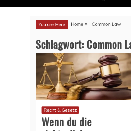
Home
Common Law
You are Here
Schlagwort:
Common L
Recht & Gesetz
Wenn du die