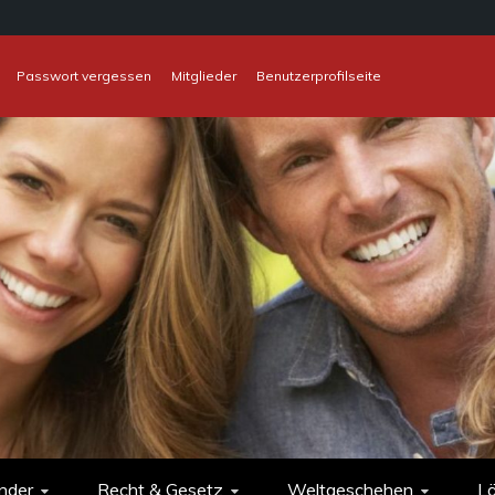
Passwort vergessen
Mitglieder
Benutzerprofilseite
nder
Recht & Gesetz
Weltgeschehen
L