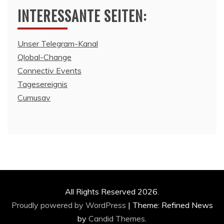
INTERESSANTE SEITEN:
Unser Telegram-Kanal
Qlobal-Change
Connectiv Events
Tagesereignis
Cumusav
All Rights Reserved 2026.
Proudly powered by WordPress
|
Theme: Refined News
by
Candid Themes
.