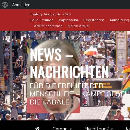
Über
Anmelden
Skip
WordPress
Freitag, August 07, 2026
to
Hallo Freunde
Impressum
Registrieren
Anmeldung
Artikel schreiben
Meine Artikel
content
NEWS –
NACHRICHTEN
FÜR DIE FREIHEIT DER
MENSCHHEIT – KAMPF GEGEN
DIE KABALE
Corona
Flüchtlinge?
Ki