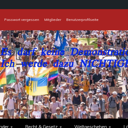
Passwort vergessen
Mitglieder
Benutzerprofilseite
nder
Recht & Gesetz
Weltgeschehen
L