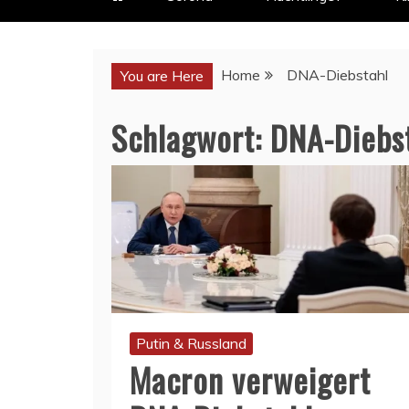
Home
DNA-Diebstahl
You are Here
Schlagwort:
DNA-Diebs
Putin & Russland
Macron verweigert