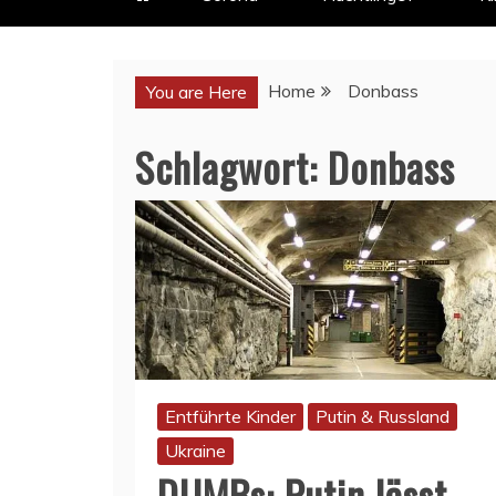
Home
Donbass
You are Here
Schlagwort:
Donbass
Entführte Kinder
Putin & Russland
Ukraine
DUMBs: Putin lässt