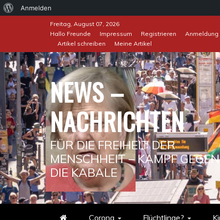
Über
Anmelden
Skip
WordPress
Freitag, August 07, 2026
to
Hallo Freunde
Impressum
Registrieren
Anmeldung
Artikel schreiben
Meine Artikel
content
NEWS –
NACHRICHTEN
FÜR DIE FREIHEIT DER
MENSCHHEIT – KAMPF GEGEN
DIE KABALE
Corona
Flüchtlinge?
Ki