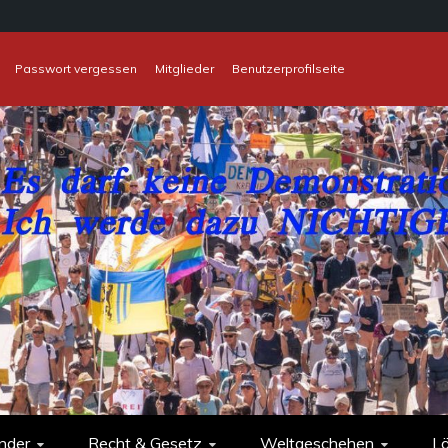
Passwort vergessen
Mitglieder
Benutzerprofilseite
nder
Recht & Gesetz
Weltgeschehen
L