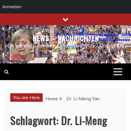
Anmelden
Skip
to
content
NEWS – NACHRICHTEN
FÜR DIE FREIHEIT DER MENSCHHEIT – KAMPF GEGEN
DIE KABALE
You are Here
Home
Dr. Li-Meng Yan
Schlagwort:
Dr. Li-Meng