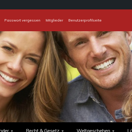
Passwort vergessen
Mitglieder
Benutzerprofilseite
nder
Recht & Gesetz
Weltgeschehen
L