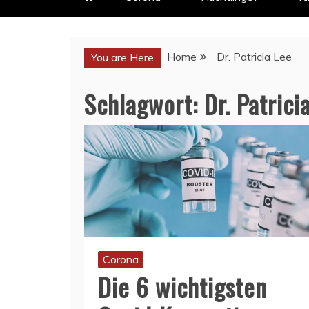
Home
Dr. Patricia Lee
You are Here
Schlagwort:
Dr. Patrici
Corona
Die 6 wichtigsten