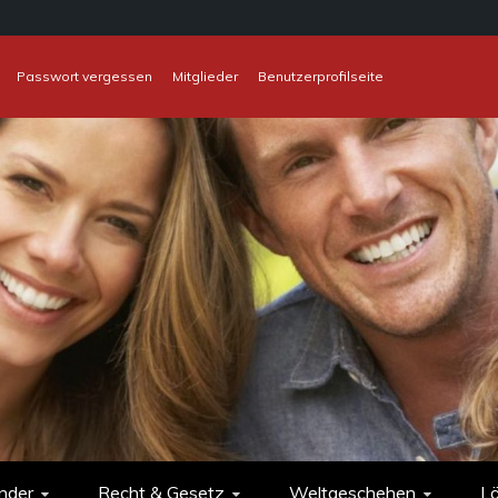
Passwort vergessen
Mitglieder
Benutzerprofilseite
nder
Recht & Gesetz
Weltgeschehen
L