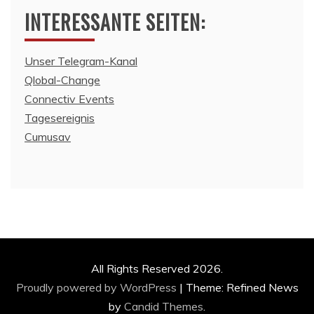
INTERESSANTE SEITEN:
Unser Telegram-Kanal
Qlobal-Change
Connectiv Events
Tagesereignis
Cumusav
All Rights Reserved 2026.
Proudly powered by WordPress
|
Theme: Refined News
by
Candid Themes
.