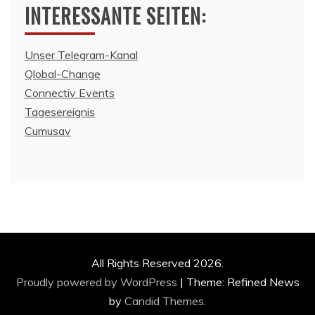
INTERESSANTE SEITEN:
Unser Telegram-Kanal
Qlobal-Change
Connectiv Events
Tagesereignis
Cumusav
All Rights Reserved 2026.
Proudly powered by WordPress
|
Theme: Refined News
by
Candid Themes
.