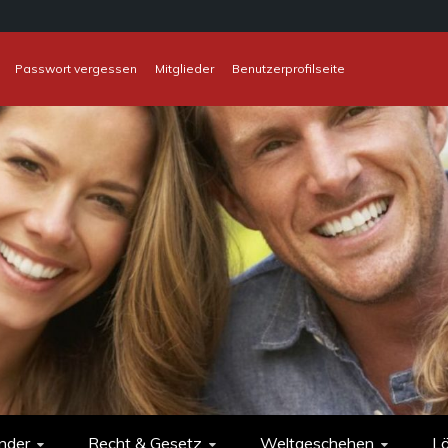
Passwort vergessen
Mitglieder
Benutzerprofilseite
nder
Recht & Gesetz
Weltgeschehen
L