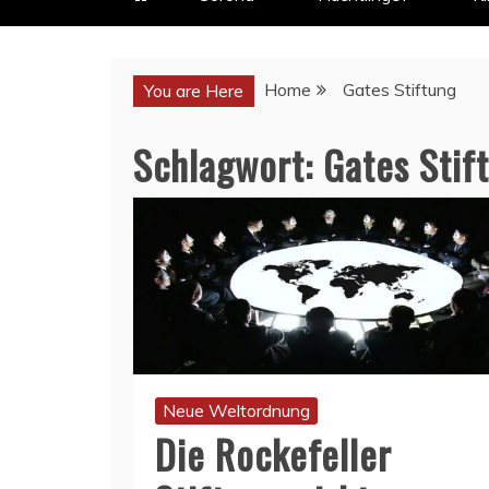
Home
Gates Stiftung
You are Here
Schlagwort:
Gates Stif
Neue Weltordnung
Die Rockefeller