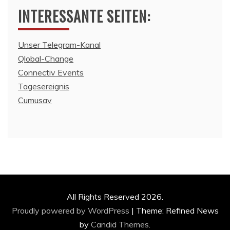
INTERESSANTE SEITEN:
Unser Telegram-Kanal
Qlobal-Change
Connectiv Events
Tagesereignis
Cumusav
All Rights Reserved 2026.
Proudly powered by WordPress
|
Theme: Refined News
by
Candid Themes
.