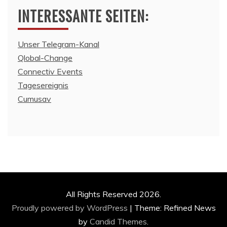
INTERESSANTE SEITEN:
Unser Telegram-Kanal
Qlobal-Change
Connectiv Events
Tagesereignis
Cumusav
All Rights Reserved 2026.
Proudly powered by WordPress
|
Theme: Refined News
by
Candid Themes
.