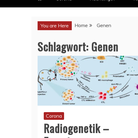
Home
Genen
You are Here
Schlagwort:
Genen
Corona
Radiogenetik –