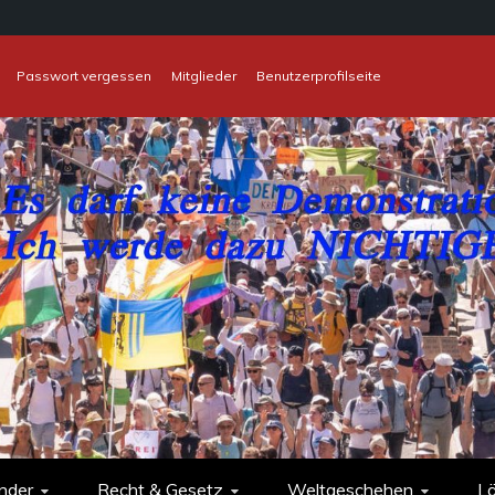
Passwort vergessen
Mitglieder
Benutzerprofilseite
nder
Recht & Gesetz
Weltgeschehen
L