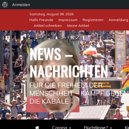
Über
Anmelden
Skip
WordPress
Samstag, August 08, 2026
to
Hallo Freunde
Impressum
Registrieren
Anmeldung
Artikel schreiben
Meine Artikel
content
NEWS –
NACHRICHTEN
FÜR DIE FREIHEIT DER
MENSCHHEIT – KAMPF GEGEN
DIE KABALE
Corona
Flüchtlinge?
Ki