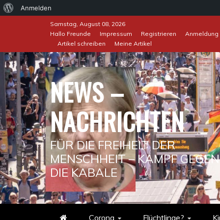
Über
Anmelden
Skip
WordPress
Samstag, August 08, 2026
to
Hallo Freunde
Impressum
Registrieren
Anmeldung
Artikel schreiben
Meine Artikel
content
NEWS –
NACHRICHTEN
FÜR DIE FREIHEIT DER
MENSCHHEIT – KAMPF GEGEN
DIE KABALE
Corona
Flüchtlinge?
Ki