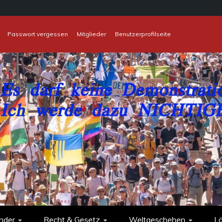
Passwort vergessen
Mitglieder
Benutzerprofilseite
nder
Recht & Gesetz
Weltgeschehen
L