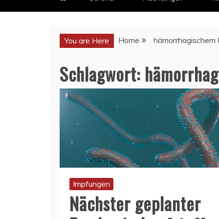
Home
hämorrhagischem 
You are Here
Schlagwort:
hämorrhag
Impfungen
Nächster geplanter