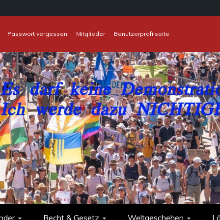
Passwort vergessen
Mitglieder
Benutzerprofilseite
nder
Recht & Gesetz
Weltgeschehen
L