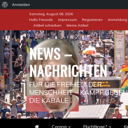
Über
Anmelden
Skip
WordPress
Samstag, August 08, 2026
to
Hallo Freunde
Impressum
Registrieren
Anmeldung
Artikel schreiben
Meine Artikel
content
NEWS –
NACHRICHTEN
FÜR DIE FREIHEIT DER
MENSCHHEIT – KAMPF GEGEN
DIE KABALE
Corona
Flüchtlinge?
Ki