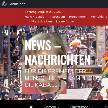
Über
Anmelden
Skip
WordPress
Sonntag, August 09, 2026
to
Hallo Freunde
Impressum
Registrieren
Anmeldung
Artikel schreiben
Meine Artikel
content
NEWS –
NACHRICHTEN
FÜR DIE FREIHEIT DER
MENSCHHEIT – KAMPF GEGEN
DIE KABALE
Corona
Flüchtlinge?
Ki