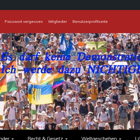
Passwort vergessen
Mitglieder
Benutzerprofilseite
nder
Recht & Gesetz
Weltgeschehen
L