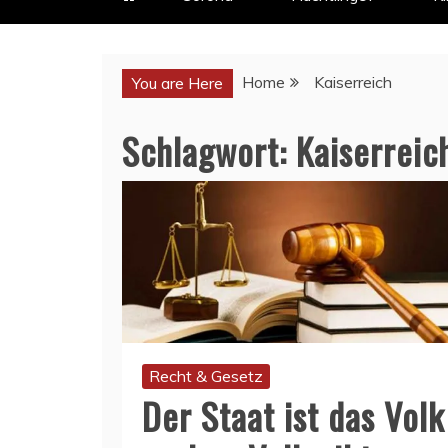
Home
Kaiserreich
You are Here
Schlagwort:
Kaiserreic
Recht & Gesetz
Der Staat ist das Volk