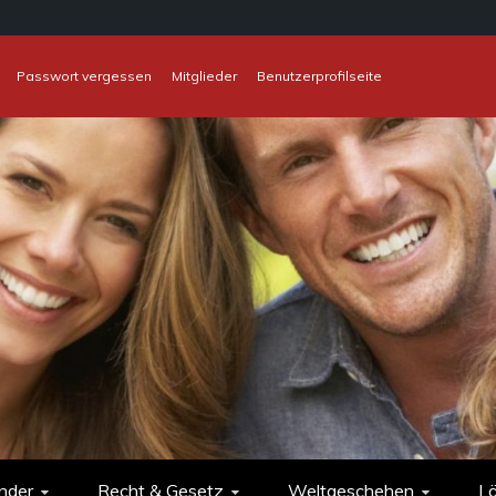
Passwort vergessen
Mitglieder
Benutzerprofilseite
nder
Recht & Gesetz
Weltgeschehen
L