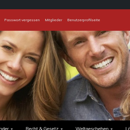
Passwort vergessen
Mitglieder
Benutzerprofilseite
nder
Recht & Gesetz
Weltgeschehen
L