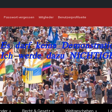
Passwort vergessen
Mitglieder
Benutzerprofilseite
nder
Recht & Gesetz
Weltgeschehen
L