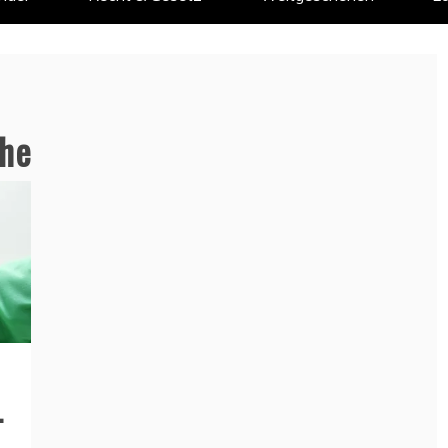
che
–