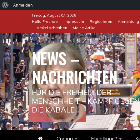
Über
Anmelden
Skip
WordPress
Freitag, August 07, 2026
to
Hallo Freunde
Impressum
Registrieren
Anmeldung
Artikel schreiben
Meine Artikel
content
NEWS –
NACHRICHTEN
FÜR DIE FREIHEIT DER
MENSCHHEIT – KAMPF GEGEN
DIE KABALE
Corona
Flüchtlinge?
Ki