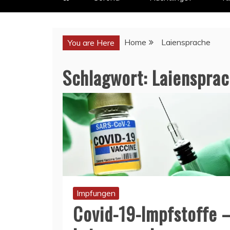
Home
Laiensprache
You are Here
Schlagwort:
Laienspra
Impfungen
Covid-19-Impfstoffe 