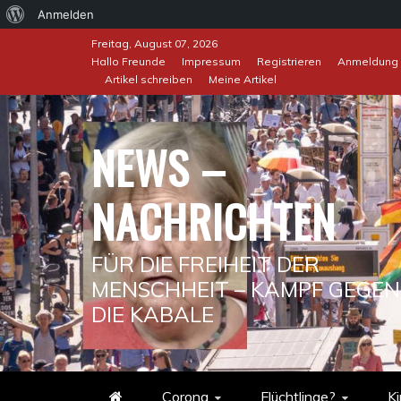
Über
Anmelden
Skip
WordPress
Freitag, August 07, 2026
to
Hallo Freunde
Impressum
Registrieren
Anmeldung
Artikel schreiben
Meine Artikel
content
NEWS –
NACHRICHTEN
FÜR DIE FREIHEIT DER
MENSCHHEIT – KAMPF GEGEN
DIE KABALE
Corona
Flüchtlinge?
Ki