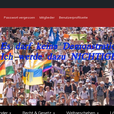
Passwort vergessen
Mitglieder
Benutzerprofilseite
nder
Recht & Gesetz
Weltgeschehen
L