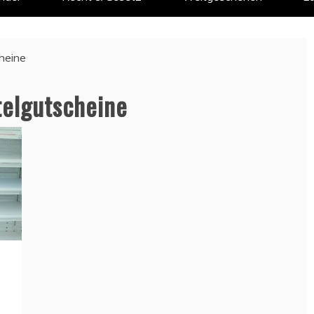
heine
elgutscheine