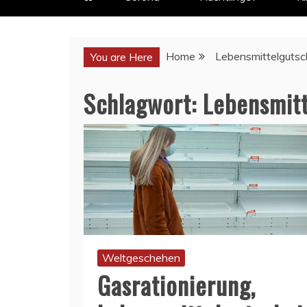
Home
Lebensmittelgutsc
You are Here
Schlagwort:
Lebensmitt
Weltgeschehen
Gasrationierung,