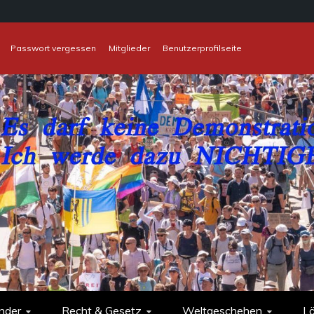
Passwort vergessen
Mitglieder
Benutzerprofilseite
nder
Recht & Gesetz
Weltgeschehen
L