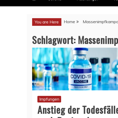
Home
Massenimpfkamp
You are Here
Schlagwort:
Massenim
Impfungen
Anstieg der Todesfäll