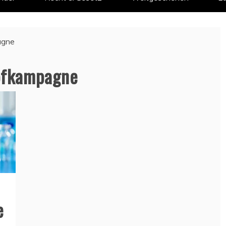
agne
pfkampagne
e